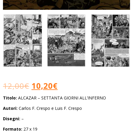
12,00
€
10,20
€
Titolo:
ALCAZAR – SETTANTA GIORNI ALL’INFERNO
Autori:
Carlos F. Crespo e Luis F. Crespo
Disegni:
–
Formato:
27 x 19